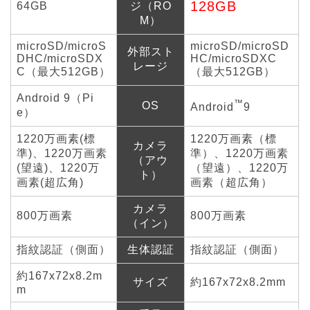
128GB
64GB
ジ（RO
M）
microSD/microS
microSD/microSD
外部スト
DHC/microSDX
HC/microSDXC
レージ
C（最大512GB）
（最大512GB）
Android 9（Pi
™
OS
Android
9
e）
1220万画素(標
1220万画素（標
カメラ
準)、1220万画素
準）、1220万画素
（アウ
(望遠)、1220万
（望遠）、1220万
ト）
画素(超広角)
画素（超広角）
カメラ
800万画素
800万画素
（イン）
指紋認証（側面）
生体認証
指紋認証（側面）
約167x72x8.2m
サイズ
約167x72x8.2mm
m