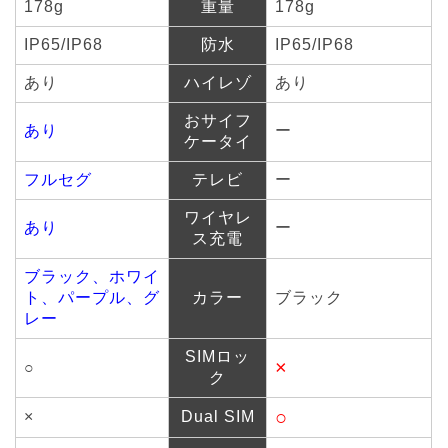
178g
重量
178g
IP65/IP68
防水
IP65/IP68
あり
ハイレゾ
あり
おサイフ
あり
ー
ケータイ
フルセグ
テレビ
ー
ワイヤレ
あり
ー
ス充電
ブラック、ホワイ
ト、パープル、グ
カラー
ブラック
レー
SIMロッ
×
○
ク
○
×
Dual SIM