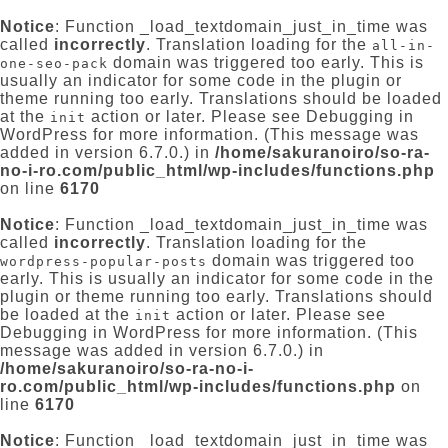
Notice
: Function _load_textdomain_just_in_time was
called
incorrectly
. Translation loading for the
all-in-
domain was triggered too early. This is
one-seo-pack
usually an indicator for some code in the plugin or
theme running too early. Translations should be loaded
at the
action or later. Please see
Debugging in
init
WordPress
for more information. (This message was
added in version 6.7.0.) in
/home/sakuranoiro/so-ra-
no-i-ro.com/public_html/wp-includes/functions.php
on line
6170
Notice
: Function _load_textdomain_just_in_time was
called
incorrectly
. Translation loading for the
domain was triggered too
wordpress-popular-posts
early. This is usually an indicator for some code in the
plugin or theme running too early. Translations should
be loaded at the
action or later. Please see
init
Debugging in WordPress
for more information. (This
message was added in version 6.7.0.) in
/home/sakuranoiro/so-ra-no-i-
ro.com/public_html/wp-includes/functions.php
on
line
6170
Notice
: Function _load_textdomain_just_in_time was