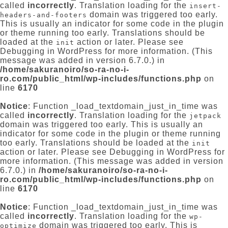
called
incorrectly
. Translation loading for the
insert-
domain was triggered too early.
headers-and-footers
This is usually an indicator for some code in the plugin
or theme running too early. Translations should be
loaded at the
action or later. Please see
init
Debugging in WordPress
for more information. (This
message was added in version 6.7.0.) in
/home/sakuranoiro/so-ra-no-i-
ro.com/public_html/wp-includes/functions.php
on
line
6170
Notice
: Function _load_textdomain_just_in_time was
called
incorrectly
. Translation loading for the
jetpack
domain was triggered too early. This is usually an
indicator for some code in the plugin or theme running
too early. Translations should be loaded at the
init
action or later. Please see
Debugging in WordPress
for
more information. (This message was added in version
6.7.0.) in
/home/sakuranoiro/so-ra-no-i-
ro.com/public_html/wp-includes/functions.php
on
line
6170
Notice
: Function _load_textdomain_just_in_time was
called
incorrectly
. Translation loading for the
wp-
domain was triggered too early. This is
optimize