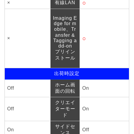
○
×
有線LAN
Imaging E
dge for m
obile、Tr
ansfer &
○
×
Tagging a
dd-on
プリイン
ストール
出荷時設定
ホーム画
Off
On
面の回転
クリエイ
Off
ターモー
On
ド
サイドセ
On
Off
ンス