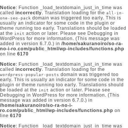
Notice
: Function _load_textdomain_just_in_time was
called
incorrectly
. Translation loading for the
all-in-
domain was triggered too early. This is
one-seo-pack
usually an indicator for some code in the plugin or
theme running too early. Translations should be loaded
at the
action or later. Please see
Debugging in
init
WordPress
for more information. (This message was
added in version 6.7.0.) in
/home/sakuranoiro/so-ra-
no-i-ro.com/public_html/wp-includes/functions.php
on line
6170
Notice
: Function _load_textdomain_just_in_time was
called
incorrectly
. Translation loading for the
domain was triggered too
wordpress-popular-posts
early. This is usually an indicator for some code in the
plugin or theme running too early. Translations should
be loaded at the
action or later. Please see
init
Debugging in WordPress
for more information. (This
message was added in version 6.7.0.) in
/home/sakuranoiro/so-ra-no-i-
ro.com/public_html/wp-includes/functions.php
on
line
6170
Notice
: Function _load_textdomain_just_in_time was