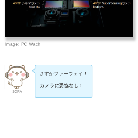
Image:
PC Wach
さすがファーウェイ！
カメラに妥協なし！
SORA