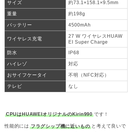
サイズ
約73.1×158.1×9.5mm
重量
約198g
バッテリー
4500mAh
27 W ワイヤレスHUAW
ワイヤレス充電
EI Super Charge
防水
IP68
ハイレゾ
対応
おサイフケータイ
不明（NFC対応）
テレビ
なし
CPUはHUAWEIオリジナルのKirin990
です！
性能的には
フラグシップ機に近いもの
と考えて良いで