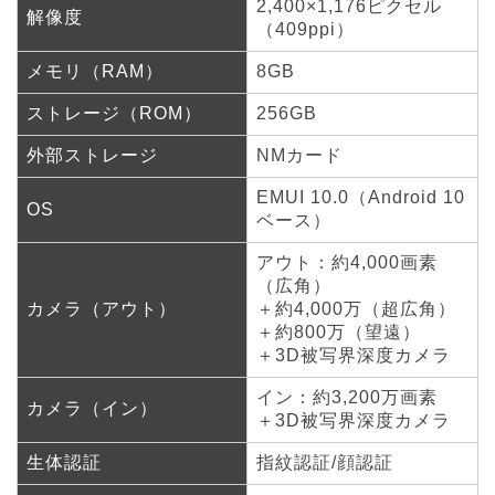
2,400×1,176ピクセル
解像度
（409ppi）
メモリ（RAM）
8GB
ストレージ（ROM）
256GB
外部ストレージ
NMカード
EMUI 10.0（Android 10
OS
ベース）
アウト：約4,000画素
（広角）
カメラ（アウト）
＋約4,000万（超広角）
＋約800万（望遠）
＋3D被写界深度カメラ
イン：約3,200万画素
カメラ（イン）
＋3D被写界深度カメラ
生体認証
指紋認証/顔認証