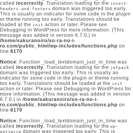
called
incorrectly
. Translation loading for the
insert-
domain was triggered too early.
headers-and-footers
This is usually an indicator for some code in the plugin
or theme running too early. Translations should be
loaded at the
action or later. Please see
init
Debugging in WordPress
for more information. (This
message was added in version 6.7.0.) in
/home/sakuranoiro/so-ra-no-i-
ro.com/public_html/wp-includes/functions.php
on
line
6170
Notice
: Function _load_textdomain_just_in_time was
called
incorrectly
. Translation loading for the
jetpack
domain was triggered too early. This is usually an
indicator for some code in the plugin or theme running
too early. Translations should be loaded at the
init
action or later. Please see
Debugging in WordPress
for
more information. (This message was added in version
6.7.0.) in
/home/sakuranoiro/so-ra-no-i-
ro.com/public_html/wp-includes/functions.php
on
line
6170
Notice
: Function _load_textdomain_just_in_time was
called
incorrectly
. Translation loading for the
wp-
domain was triggered too early. This is
optimize