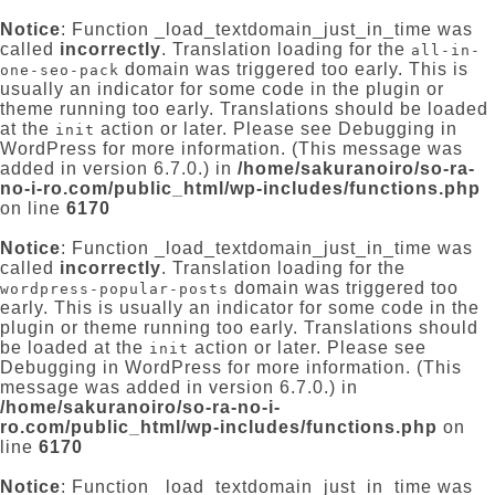
Notice
: Function _load_textdomain_just_in_time was
called
incorrectly
. Translation loading for the
all-in-
domain was triggered too early. This is
one-seo-pack
usually an indicator for some code in the plugin or
theme running too early. Translations should be loaded
at the
action or later. Please see
Debugging in
init
WordPress
for more information. (This message was
added in version 6.7.0.) in
/home/sakuranoiro/so-ra-
no-i-ro.com/public_html/wp-includes/functions.php
on line
6170
Notice
: Function _load_textdomain_just_in_time was
called
incorrectly
. Translation loading for the
domain was triggered too
wordpress-popular-posts
early. This is usually an indicator for some code in the
plugin or theme running too early. Translations should
be loaded at the
action or later. Please see
init
Debugging in WordPress
for more information. (This
message was added in version 6.7.0.) in
/home/sakuranoiro/so-ra-no-i-
ro.com/public_html/wp-includes/functions.php
on
line
6170
Notice
: Function _load_textdomain_just_in_time was