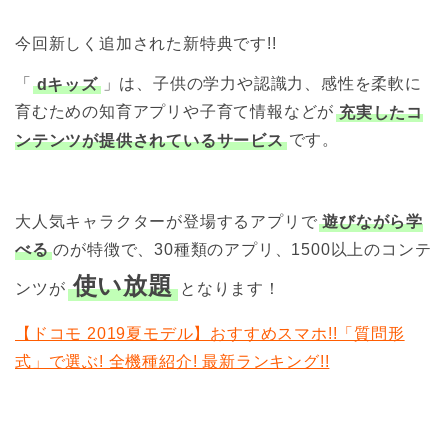
今回新しく追加された新特典です!!
「
dキッズ
」は、子供の学力や認識力、感性を柔軟に
育むための知育アプリや子育て情報などが
充実したコ
ンテンツが提供されているサービス
です。
大人気キャラクターが登場するアプリで
遊びながら学
べる
のが特徴で、30種類のアプリ、1500以上のコンテ
使い放題
ンツが
となります！
【ドコモ 2019夏モデル】おすすめスマホ!!「質問形
式」で選ぶ! 全機種紹介! 最新ランキング!!