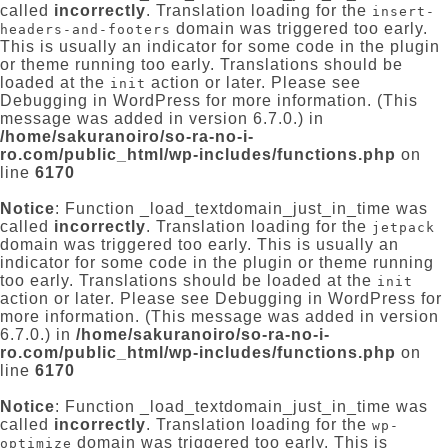
called
incorrectly
. Translation loading for the
insert-
domain was triggered too early.
headers-and-footers
This is usually an indicator for some code in the plugin
or theme running too early. Translations should be
loaded at the
action or later. Please see
init
Debugging in WordPress
for more information. (This
message was added in version 6.7.0.) in
/home/sakuranoiro/so-ra-no-i-
ro.com/public_html/wp-includes/functions.php
on
line
6170
Notice
: Function _load_textdomain_just_in_time was
called
incorrectly
. Translation loading for the
jetpack
domain was triggered too early. This is usually an
indicator for some code in the plugin or theme running
too early. Translations should be loaded at the
init
action or later. Please see
Debugging in WordPress
for
more information. (This message was added in version
6.7.0.) in
/home/sakuranoiro/so-ra-no-i-
ro.com/public_html/wp-includes/functions.php
on
line
6170
Notice
: Function _load_textdomain_just_in_time was
called
incorrectly
. Translation loading for the
wp-
domain was triggered too early. This is
optimize