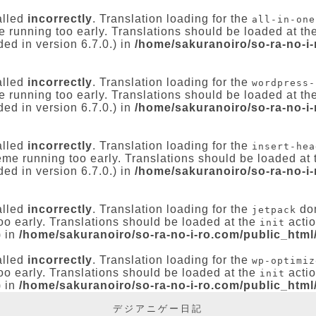
alled
incorrectly
. Translation loading for the
all-in-one
e running too early. Translations should be loaded at th
ed in version 6.7.0.) in
/home/sakuranoiro/so-ra-no-i
alled
incorrectly
. Translation loading for the
wordpress-
e running too early. Translations should be loaded at th
ed in version 6.7.0.) in
/home/sakuranoiro/so-ra-no-i
alled
incorrectly
. Translation loading for the
insert-hea
heme running too early. Translations should be loaded at
ed in version 6.7.0.) in
/home/sakuranoiro/so-ra-no-i
alled
incorrectly
. Translation loading for the
dom
jetpack
oo early. Translations should be loaded at the
actio
init
) in
/home/sakuranoiro/so-ra-no-i-ro.com/public_html
alled
incorrectly
. Translation loading for the
wp-optimiz
oo early. Translations should be loaded at the
actio
init
) in
/home/sakuranoiro/so-ra-no-i-ro.com/public_html
デジアニゲー日記