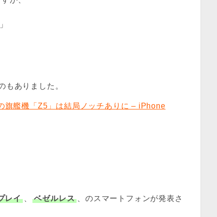
」
のもありました。
旗艦機「Z5」は結局ノッチありに – iPhone
プレイ
、
ベゼルレス
、のスマートフォンが発表さ