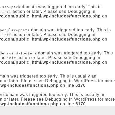
domain was triggered too early. This is
-seo-pack
e
action or later. Please see
Debugging in
init
-ro.com/public_html/wp-includes/functions.php
on
domain was triggered too early. This is
popular-posts
e
action or later. Please see
Debugging in
init
-ro.com/public_html/wp-includes/functions.php
on
domain was triggered too early. This
ders-and-footers
 the
action or later. Please see
Debugging in
init
-ro.com/public_html/wp-includes/functions.php
on
ain was triggered too early. This is usually an
n or later. Please see
Debugging in WordPress
for more
/wp-includes/functions.php
on line
6170
domain was triggered too early. This is usually an
e
n or later. Please see
Debugging in WordPress
for more
/wp-includes/functions.php
on line
6170