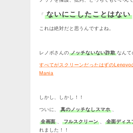
ないにこしたことはない
「
これは絶対だと思うんですよね。
レノボさんの
ノッチないない詐欺
なんて
すべてがスクリーンだったはずのLenovoの
Mania
しかし、しかし！！
ついに、
真のノッチなしスマホ
、
全画面
、
フルスクリーン
、
全面ディス
れました！！