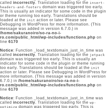
called
incorrectly
. Translation loading for the
insert-
domain was triggered too early.
headers-and-footers
This is usually an indicator for some code in the plugin
or theme running too early. Translations should be
loaded at the
action or later. Please see
init
Debugging in WordPress
for more information. (This
message was added in version 6.7.0.) in
/home/sakuranoiro/so-ra-no-i-
ro.com/public_html/wp-includes/functions.php
on
line
6170
Notice
: Function _load_textdomain_just_in_time was
called
incorrectly
. Translation loading for the
jetpack
domain was triggered too early. This is usually an
indicator for some code in the plugin or theme running
too early. Translations should be loaded at the
init
action or later. Please see
Debugging in WordPress
for
more information. (This message was added in version
6.7.0.) in
/home/sakuranoiro/so-ra-no-i-
ro.com/public_html/wp-includes/functions.php
on
line
6170
Notice
: Function _load_textdomain_just_in_time was
called
incorrectly
. Translation loading for the
wp-
domain was triggered too early. This is
optimize