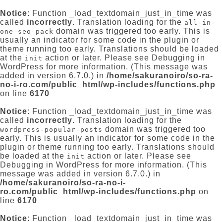
Notice
: Function _load_textdomain_just_in_time was
called
incorrectly
. Translation loading for the
all-in-
domain was triggered too early. This is
one-seo-pack
usually an indicator for some code in the plugin or
theme running too early. Translations should be loaded
at the
action or later. Please see
Debugging in
init
WordPress
for more information. (This message was
added in version 6.7.0.) in
/home/sakuranoiro/so-ra-
no-i-ro.com/public_html/wp-includes/functions.php
on line
6170
Notice
: Function _load_textdomain_just_in_time was
called
incorrectly
. Translation loading for the
domain was triggered too
wordpress-popular-posts
early. This is usually an indicator for some code in the
plugin or theme running too early. Translations should
be loaded at the
action or later. Please see
init
Debugging in WordPress
for more information. (This
message was added in version 6.7.0.) in
/home/sakuranoiro/so-ra-no-i-
ro.com/public_html/wp-includes/functions.php
on
line
6170
Notice
: Function _load_textdomain_just_in_time was