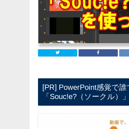
[PR] PowerPoint
「Souc!e?（ソークル）