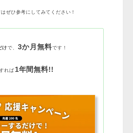
方はぜひ参考にしてみてください！
3
か月無料
だけ
で、
です！
1年間無料!!
すれば