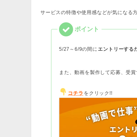
サービスの特徴や使用感などが気になる
5/27
～
6/9
の間に
エントリーする
また、動画を製作して応募、受賞
コチラ
をクリック!!