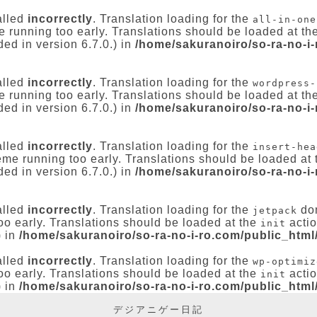
alled
incorrectly
. Translation loading for the
all-in-one
e running too early. Translations should be loaded at th
ed in version 6.7.0.) in
/home/sakuranoiro/so-ra-no-i
alled
incorrectly
. Translation loading for the
wordpress-
e running too early. Translations should be loaded at th
ed in version 6.7.0.) in
/home/sakuranoiro/so-ra-no-i
alled
incorrectly
. Translation loading for the
insert-hea
heme running too early. Translations should be loaded at
ed in version 6.7.0.) in
/home/sakuranoiro/so-ra-no-i
alled
incorrectly
. Translation loading for the
dom
jetpack
oo early. Translations should be loaded at the
actio
init
) in
/home/sakuranoiro/so-ra-no-i-ro.com/public_html
alled
incorrectly
. Translation loading for the
wp-optimiz
oo early. Translations should be loaded at the
actio
init
) in
/home/sakuranoiro/so-ra-no-i-ro.com/public_html
デジアニゲー日記