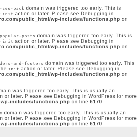
domain was triggered too early. This is
-seo-pack
e
action or later. Please see
Debugging in
init
-ro.com/public_html/wp-includes/functions.php
on
domain was triggered too early. This is
popular-posts
e
action or later. Please see
Debugging in
init
-ro.com/public_html/wp-includes/functions.php
on
domain was triggered too early. This
ders-and-footers
 the
action or later. Please see
Debugging in
init
-ro.com/public_html/wp-includes/functions.php
on
ain was triggered too early. This is usually an
n or later. Please see
Debugging in WordPress
for more
/wp-includes/functions.php
on line
6170
domain was triggered too early. This is usually an
e
n or later. Please see
Debugging in WordPress
for more
/wp-includes/functions.php
on line
6170