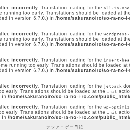
alled
incorrectly
. Translation loading for the
all-in-one
e running too early. Translations should be loaded at th
ed in version 6.7.0.) in
/home/sakuranoiro/so-ra-no-i
alled
incorrectly
. Translation loading for the
wordpress-
e running too early. Translations should be loaded at th
ed in version 6.7.0.) in
/home/sakuranoiro/so-ra-no-i
alled
incorrectly
. Translation loading for the
insert-hea
heme running too early. Translations should be loaded at
ed in version 6.7.0.) in
/home/sakuranoiro/so-ra-no-i
alled
incorrectly
. Translation loading for the
dom
jetpack
oo early. Translations should be loaded at the
actio
init
) in
/home/sakuranoiro/so-ra-no-i-ro.com/public_html
alled
incorrectly
. Translation loading for the
wp-optimiz
oo early. Translations should be loaded at the
actio
init
) in
/home/sakuranoiro/so-ra-no-i-ro.com/public_html
デジアニゲー日記