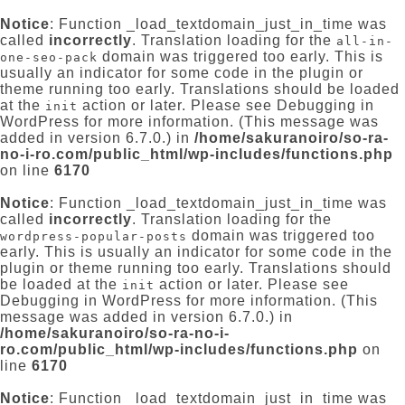
Notice
: Function _load_textdomain_just_in_time was
called
incorrectly
. Translation loading for the
all-in-
domain was triggered too early. This is
one-seo-pack
usually an indicator for some code in the plugin or
theme running too early. Translations should be loaded
at the
action or later. Please see
Debugging in
init
WordPress
for more information. (This message was
added in version 6.7.0.) in
/home/sakuranoiro/so-ra-
no-i-ro.com/public_html/wp-includes/functions.php
on line
6170
Notice
: Function _load_textdomain_just_in_time was
called
incorrectly
. Translation loading for the
domain was triggered too
wordpress-popular-posts
early. This is usually an indicator for some code in the
plugin or theme running too early. Translations should
be loaded at the
action or later. Please see
init
Debugging in WordPress
for more information. (This
message was added in version 6.7.0.) in
/home/sakuranoiro/so-ra-no-i-
ro.com/public_html/wp-includes/functions.php
on
line
6170
Notice
: Function _load_textdomain_just_in_time was