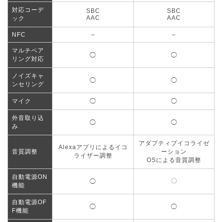
対応コーデ
SBC
SBC
AAC
AAC
ック
NFC
–
–
マルチペア
◯
◯
リング対応
ノイズキャ
◯
◯
ンセリング
マイク
◯
◯
外音取り込
◯
◯
み
アダプティブイコライゼ
Alexaアプリによるイコ
音質調整
ーション
ライザー調整
OSによる音質調整
自動電源ON
〇
◯
機能
自動電源OF
◯
◯
F機能