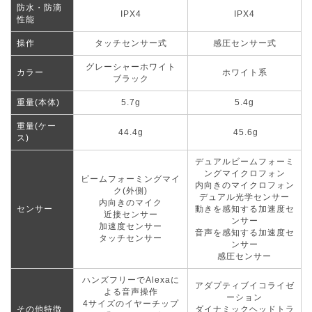
防水・防滴
IPX4
IPX4
性能
操作
タッチセンサー式
感圧センサー式
グレーシャーホワイト
カラー
ホワイト系
ブラック
重量(本体)
5.7g
5.4g
重量(ケー
44.4g
45.6g
ス)
デュアルビームフォーミ
ングマイクロフォン
ビームフォーミングマイ
内向きのマイクロフォン
ク(外側)
デュアル光学センサー
内向きのマイク
センサー
動きを感知する加速度セ
近接センサー
ンサー
加速度センサー
音声を感知する加速度セ
タッチセンサー
ンサー
感圧センサー
ハンズフリーでAlexaに
アダプティブイコライゼ
よる音声操作
ーション
4サイズのイヤーチップ
その他特徴
ダイナミックヘッドトラ