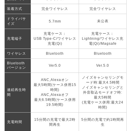
装着方式
完全ワイヤレス
完全ワイヤレス
ドライバサ
未公表
5.7mm
イズ
充電ケース：
充電ケース：
充電端子
USB Type-C/ワイヤレス
Lightning/ワイヤレス充
充電(Qi)
電(Qi)/Magsafe
ワイヤレス
Bluetooth
Bluetooth
Bluetooth
Ver5.0
Ver.5.0
バージョン
ノイズキャンセリングモ
ANC,Alexaオン
ード時:最大4.5時間
最大5時間(ケース併用15
ノイズキャンセリングと
連続再生時
時間)
外音取込モードオフ時:
間
ANC,Alexaオフ
最大5時間
最大6.5時間(ケース併用
(充電ケース併用:最大24
19.5
時間)
時間)
15分間の充電で最大2時
5分間の充電で約1時間再
充電時間
間再生
生