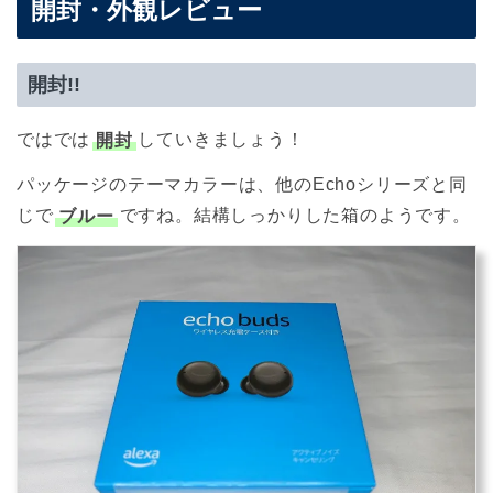
開封・外観レビュー
開封!!
ではでは
開封
していきましょう！
パッケージのテーマカラーは、他のEchoシリーズと同
じで
ブルー
ですね。結構しっかりした箱のようです。