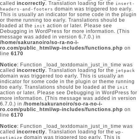
called
incorrectly
. Translation loading for the
insert-
domain was triggered too early.
headers-and-footers
This is usually an indicator for some code in the plugin
or theme running too early. Translations should be
loaded at the
action or later. Please see
init
Debugging in WordPress
for more information. (This
message was added in version 6.7.0.) in
/home/sakuranoiro/so-ra-no-i-
ro.com/public_html/wp-includes/functions.php
on
line
6170
Notice
: Function _load_textdomain_just_in_time was
called
incorrectly
. Translation loading for the
jetpack
domain was triggered too early. This is usually an
indicator for some code in the plugin or theme running
too early. Translations should be loaded at the
init
action or later. Please see
Debugging in WordPress
for
more information. (This message was added in version
6.7.0.) in
/home/sakuranoiro/so-ra-no-i-
ro.com/public_html/wp-includes/functions.php
on
line
6170
Notice
: Function _load_textdomain_just_in_time was
called
incorrectly
. Translation loading for the
wp-
domain was triggered too early. This is
optimize