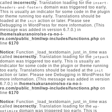
called
incorrectly
. Translation loading for the
insert-
domain was triggered too early.
headers-and-footers
This is usually an indicator for some code in the plugin
or theme running too early. Translations should be
loaded at the
action or later. Please see
init
Debugging in WordPress
for more information. (This
message was added in version 6.7.0.) in
/home/sakuranoiro/so-ra-no-i-
ro.com/public_html/wp-includes/functions.php
on
line
6170
Notice
: Function _load_textdomain_just_in_time was
called
incorrectly
. Translation loading for the
jetpack
domain was triggered too early. This is usually an
indicator for some code in the plugin or theme running
too early. Translations should be loaded at the
init
action or later. Please see
Debugging in WordPress
for
more information. (This message was added in version
6.7.0.) in
/home/sakuranoiro/so-ra-no-i-
ro.com/public_html/wp-includes/functions.php
on
line
6170
Notice
: Function _load_textdomain_just_in_time was
called
incorrectly
. Translation loading for the
wp-
domain was triggered too early. This is
optimize