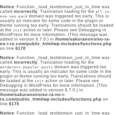
Notice
: Function _load_textdomain_just_in_time was
called
incorrectly
. Translation loading for the
all-in-
domain was triggered too early. This is
one-seo-pack
usually an indicator for some code in the plugin or
theme running too early. Translations should be loaded
at the
action or later. Please see
Debugging in
init
WordPress
for more information. (This message was
added in version 6.7.0.) in
/home/sakuranoiro/so-ra-
no-i-ro.com/public_html/wp-includes/functions.php
on line
6170
Notice
: Function _load_textdomain_just_in_time was
called
incorrectly
. Translation loading for the
domain was triggered too
wordpress-popular-posts
early. This is usually an indicator for some code in the
plugin or theme running too early. Translations should
be loaded at the
action or later. Please see
init
Debugging in WordPress
for more information. (This
message was added in version 6.7.0.) in
/home/sakuranoiro/so-ra-no-i-
ro.com/public_html/wp-includes/functions.php
on
line
6170
Notice
: Function _load_textdomain_just_in_time was