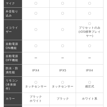
マイク
〇
〇
〇
外音取り
〇
〇
〇
込み
〇
イコライ
プリセットのみ
〇
〇
ザー
(iOS標準プレイ
ヤー)
自動電源
〇
〇
〇
ON機能
自動電源
ー
ー
ー
OFF機能
防水・防
IPX4
IPX5
IPX4
滴性能
リモコン
〇
〇
〇
(本体操
タッチセンサー
タッチセンサー
感圧式
作)
ブラック
カラー
ブラック
ホワイト系
ホワイト