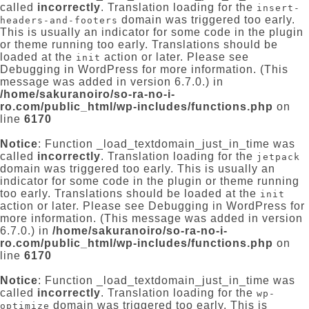
called
incorrectly
. Translation loading for the
insert-
domain was triggered too early.
headers-and-footers
This is usually an indicator for some code in the plugin
or theme running too early. Translations should be
loaded at the
action or later. Please see
init
Debugging in WordPress
for more information. (This
message was added in version 6.7.0.) in
/home/sakuranoiro/so-ra-no-i-
ro.com/public_html/wp-includes/functions.php
on
line
6170
Notice
: Function _load_textdomain_just_in_time was
called
incorrectly
. Translation loading for the
jetpack
domain was triggered too early. This is usually an
indicator for some code in the plugin or theme running
too early. Translations should be loaded at the
init
action or later. Please see
Debugging in WordPress
for
more information. (This message was added in version
6.7.0.) in
/home/sakuranoiro/so-ra-no-i-
ro.com/public_html/wp-includes/functions.php
on
line
6170
Notice
: Function _load_textdomain_just_in_time was
called
incorrectly
. Translation loading for the
wp-
domain was triggered too early. This is
optimize