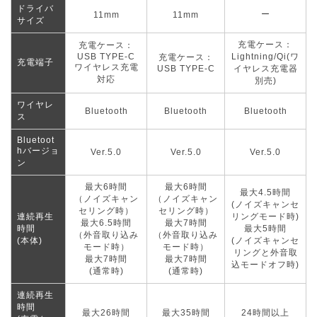
ドライバ
ー
11mm
11mm
サイズ
充電ケース：
充電ケース：
USB TYPE-C
Lightning/Qi(ワ
充電ケース：
充電端子
ワイヤレス充電
USB TYPE-C
イヤレス充電器
対応
別売)
ワイヤレ
Bluetooth
Bluetooth
Bluetooth
ス
Bluetoot
hバージョ
Ver.5.0
Ver.5.0
Ver.5.0
ン
最大6時間
最大6時間
最大4.5時間
（ノイズキャン
（ノイズキャン
(ノイズキャンセ
セリング時）
セリング時）
連続再生
リングモード時)
最大6.5時間
最大7時間
時間
最大5時間
（外音取り込み
（外音取り込み
(本体)
(ノイズキャンセ
モード時）
モード時）
リングと外音取
最大7時間
最大7時間
込モードオフ時)
(通常時)
(通常時)
連続再生
時間
最大26時間
最大35時間
24時間以上