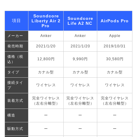
Soundcore
Soundcore
項目
Liberty Air 2
AirPods Pro
Life A2 NC
Pro
メーカー
Anker
Anker
Apple
発売時期
2021/1/20
2021/1/20
2019/10/31
価格（税
12,800円
9,990円
30,580円
込）
タイプ
カナル型
カナル型
カナル型
接続タイ
ワイヤレス
ワイヤレス
ワイヤレス
プ
完全ワイヤレス
完全ワイヤレス
完全ワイヤレス
装着方式
（左右分離型）
（左右分離型）
（左右分離型）
構造
ー
ー
ー
駆動方式
ー
ー
ー