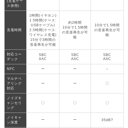
(充電ケー
ス併用)
1時間(イヤホン)
1.5時間(ケース:
約2時間
USBケーブル)
10分で1.5時間
10分で1.5時間
充電時間
2.5時間(ケース:
の音楽再生が可
の音楽再生が可
ワイヤレス充電)
能
能
15分で3時間の
音楽再生が可能
対応コー
SBC
SBC
SBC
AAC
AAC
AAC
デック
NFC
ー
ー
–
マルチペ
アリング
ー
ー
〇
対応
ノイズキ
ャンセリ
〇
〇
〇
ング
ノイキャ
ー
ー
35dB?
ン深度