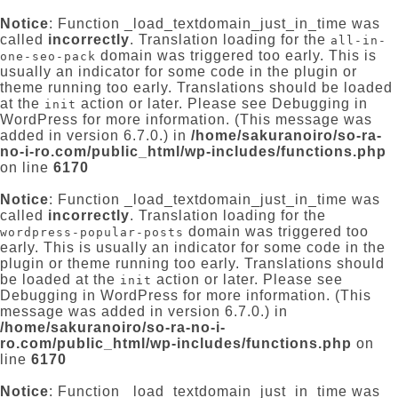
Notice
: Function _load_textdomain_just_in_time was
called
incorrectly
. Translation loading for the
all-in-
domain was triggered too early. This is
one-seo-pack
usually an indicator for some code in the plugin or
theme running too early. Translations should be loaded
at the
action or later. Please see
Debugging in
init
WordPress
for more information. (This message was
added in version 6.7.0.) in
/home/sakuranoiro/so-ra-
no-i-ro.com/public_html/wp-includes/functions.php
on line
6170
Notice
: Function _load_textdomain_just_in_time was
called
incorrectly
. Translation loading for the
domain was triggered too
wordpress-popular-posts
early. This is usually an indicator for some code in the
plugin or theme running too early. Translations should
be loaded at the
action or later. Please see
init
Debugging in WordPress
for more information. (This
message was added in version 6.7.0.) in
/home/sakuranoiro/so-ra-no-i-
ro.com/public_html/wp-includes/functions.php
on
line
6170
Notice
: Function _load_textdomain_just_in_time was